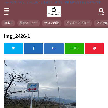
パールスマイルは、くいしばりによる顔コリ、首コリ、頭痛を和らげるおうちサロンです。
menu
search
HOME
施術メニュー
サロン内装
ビフォーアフター
アクセ
img_2426-1
LINE