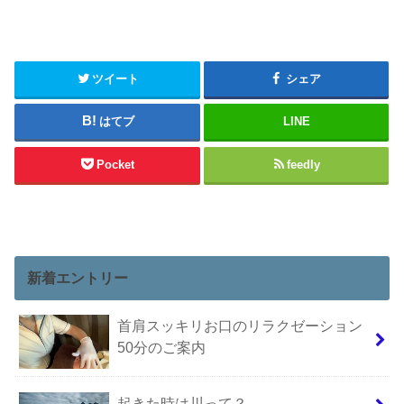
ツイート
シェア
はてブ
LINE
Pocket
feedly
新着エントリー
首肩スッキリお口のリラクゼーション
50分のご案内
起きた時は川って？