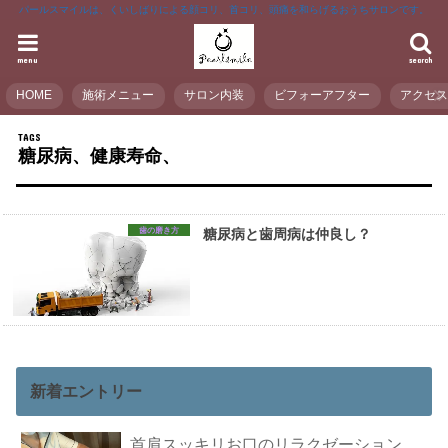
パールスマイルは、くいしばりによる顔コリ、首コリ、頭痛を和らげるおうちサロンです。
menu
search
HOME
施術メニュー
サロン内装
ビフォーアフター
アクセ
糖尿病、健康寿命、
歯の磨き方
糖尿病と歯周病は仲良し？
新着エントリー
首肩スッキリお口のリラクゼーション