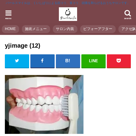
パールスマイルは、くいしばりによる顔コリ、首コリ、頭痛を和らげるおうちサロンです。
menu
search
HOME
施術メニュー
サロン内装
ビフォーアフター
アクセ
yjimage (12)
LINE