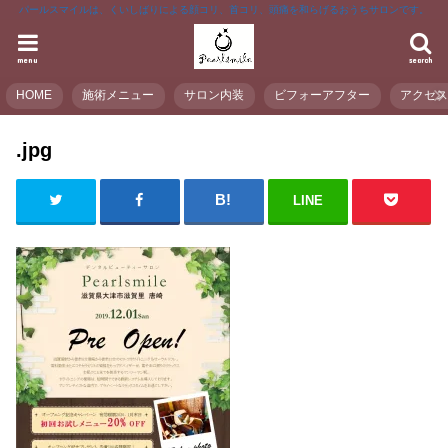
パールスマイルは、くいしばりによる顔コリ、首コリ、頭痛を和らげるおうちサロンです。
menu
search
HOME
施術メニュー
サロン内装
ビフォーアフター
アクセ
.jpg
LINE