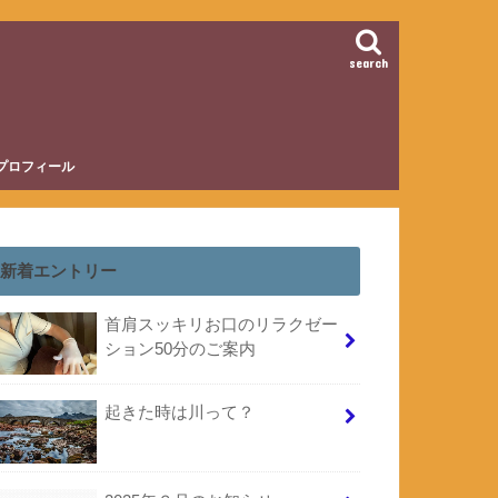
search
プロフィール
新着エントリー
首肩スッキリお口のリラクゼー
ション50分のご案内
起きた時は川って？