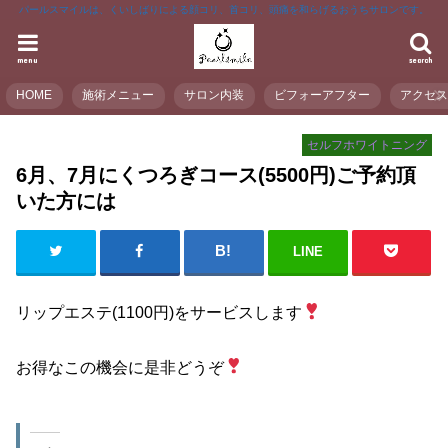
パールスマイルは、くいしばりによる顔コリ、首コリ、頭痛を和らげるおうちサロンです。
menu
search
HOME
施術メニュー
サロン内装
ビフォーアフター
アクセ
セルフホワイトニング
6月、7月にくつろぎコース(5500円)ご予約頂
いた方には
LINE
リップエステ(1100円)をサービスします
お得なこの機会に是非どうぞ