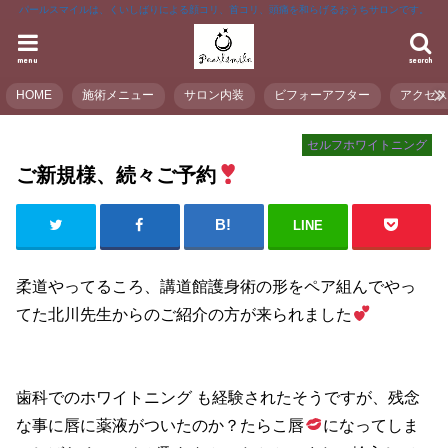
パールスマイルは、くいしばりによる顔コリ、首コリ、頭痛を和らげるおうちサロンです。
menu
search
HOME
施術メニュー
サロン内装
ビフォーアフター
アクセ
セルフホワイトニング
ご新規様、続々ご予約
LINE
柔道やってるころ、講道館護身術の形をペア組んでやっ
てた北川先生からのご紹介の方が来られました
歯科でのホワイトニング も経験されたそうですが、残念
な事に唇に薬液がついたのか？たらこ唇
になってしま