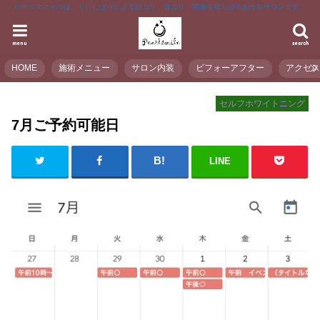
パールスマイルは、くいしばりによる顔コリ、首コリ、頭痛を和らげるおうちサロンです。
menu
search
HOME
施術メニュー
サロン内装
ビフォーアフター
アクセ
セルフホワイトニング
7月ご予約可能日
LINE