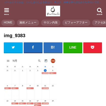
パールスマイルは、くいしばりによる顔コリ、首コリ、頭痛を和らげるおうちサロンです。
menu
search
HOME
施術メニュー
サロン内装
ビフォーアフター
アクセ
img_9383
LINE