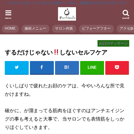
パールスマイルは、くいしばりによる顔コリ、首コリ、頭痛を和らげるおうちサロンです。
menu
search
HOME
施術メニュー
サロン内装
ビフォーアフター
アクセ
お口のマッサージ
するだけじゃない
しないセルフケア
LINE
くいしばりで疲れたお顔のケアは、今やいろんな所で見
かけますね。
確かに、が溜まってる筋肉をほぐすのはアンチエイジン
グの事も考えると大事で、当サロンでも表情筋をしっか
りほぐしていきます。