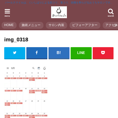
パールスマイルは、くいしばりによる顔コリ、首コリ、頭痛を和らげるおうちサロンです。
menu
search
HOME
施術メニュー
サロン内装
ビフォーアフター
アクセ
img_0318
LINE