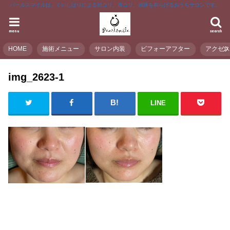
パールスマイルは、くいしばりによる顔コリ、首コリ、頭痛を和らげるおうちサロンです。
menu
search
HOME
施術メニュー
サロン内装
ビフォーアフター
アクセ
img_2623-1
LINE