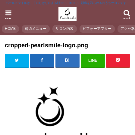
パールスマイルは、くいしばりによる顔コリ、首コリ、頭痛を和らげるおうちサロンです。
menu
search
HOME
施術メニュー
サロン内装
ビフォーアフター
アクセ
cropped-pearlsmile-logo.png
LINE