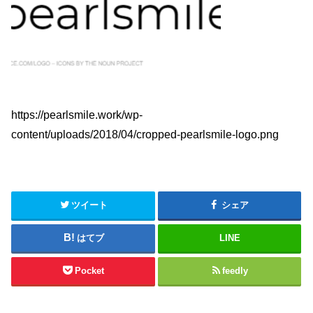
https://pearlsmile.work/wp-
content/uploads/2018/04/cropped-pearlsmile-logo.png
ツイート
シェア
はてブ
LINE
Pocket
feedly