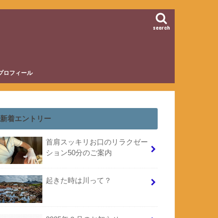
search
プロフィール
新着エントリー
首肩スッキリお口のリラクゼー
ション50分のご案内
起きた時は川って？