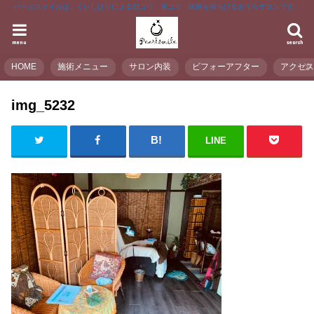
パールスマイルは、くいしばりによる顔コリ、首コリ、頭痛を和らげるおうちサロンです。
menu
search
HOME
施術メニュー
サロン内装
ビフォーアフター
アクセ
img_5232
LINE