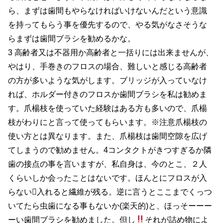
ら、まずは歯間もやらなければいけないんだという意識
を持ってもらう事を優先するので、やる気がなさそうな
らまずは歯間ブラシを勧めるかな。
3 高齢者又は不器用か高齢者と一括りには出来ませんが、
やはり、手巻きのフロスの場合、難しいと感じる高齢者
の方が多いような気がします。ブリッジが入っていなけ
れば、ホルダー付きのフロスか歯間ブラシを私は勧めま
す。爪楊枝を使っていた経験はある方も多いので、爪楊
枝がわりにと言って使ってもらいます。※注意爪楊枝の
使い方とは異なります。また、爪楊枝は歯間空隙を広げ
てしまうので勧めません。4コンタクトがきつすぎるか隣
歯の接点の事を言いますが、私自身は、今のとこ、２人
くらいしか会ったことはないです。ほんとにフロスが入
らない入れると繊維が残る。逆に言うとここまでくっつ
いてたら虫歯になる事もないか(楽天的)と、ほっそーーー
ーい歯間ブラシを勧めました。但し
それが詰め物によ