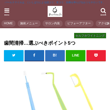
パールスマイルは、くいしばりによる顔コリ、首コリ、頭痛を和らげるおうちサロンです。
menu
search
HOME
施術メニュー
サロン内装
ビフォーアフター
アクセ
セルフホワイトニング
歯間清掃…選ぶべきポイント5つ
LINE