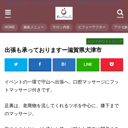
パールスマイルは、くいしばりによる顔コリ、首コリ、頭痛を和らげるおうちサロンです。
menu
search
HOME
施術メニュー
サロン内装
ビフォーアフター
アクセ
セルフホワイトニング
出張も承っておりますー滋賀県大津市
LINE
イベントの一環で守山へ出張へ。口腔マッサージにフッ
トマッサージ付きです。
足裏は、老廃物を流してくれるツボを中心に、膝下まで
のマッサージ。