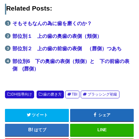
Related Posts:
そもそもなんの為に歯を磨くのか？
部位別１ 上の歯の奥歯の表側（頬側）
部位別２ 上の歯の前歯の表側 （唇側）つあち
部位別6 下の奥歯の表側（頬側）と 下の前歯の表
側 (唇側）
DH指導向け
歯の磨き方
TBI
ブラッシング初級
ツイート
シェア
はてブ
LINE