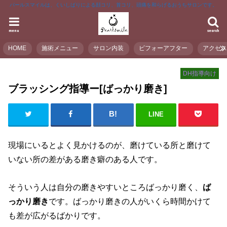
パールスマイルは、くいしばりによる顔コリ、首コリ、頭痛を和らげるおうちサロンです。
menu
search
HOME
施術メニュー
サロン内装
ビフォーアフター
アクセ
DH指導向け
ブラッシング指導ー[ばっかり磨き]
LINE
現場にいるとよく見かけるのが、磨けている所と磨けて
いない所の差がある磨き癖のある人です。
そういう人は自分の磨きやすいところばっかり磨く、
ば
っかり磨き
です。ばっかり磨きの人がいくら時間かけて
も差が広がるばかりです。