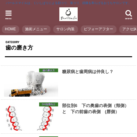
パールスマイルは、くいしばりによる顔コリ、首コリ、頭痛を和らげるおうちサロンです。
menu
search
HOME
施術メニュー
サロン内装
ビフォーアフター
アクセ
歯の磨き方
歯の磨き方
糖尿病と歯周病は仲良し？
DH指導向け
部位別6 下の奥歯の表側（頬側）
と 下の前歯の表側 (唇側）